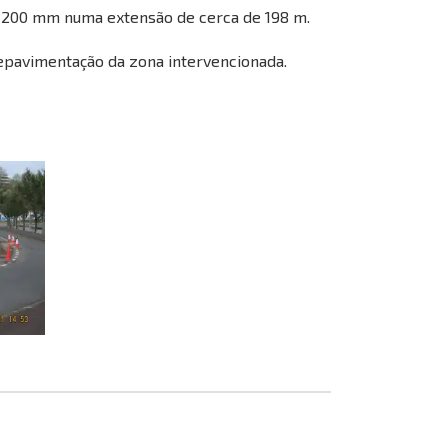
 200 mm numa extensão de cerca de 198 m.
repavimentação da zona intervencionada.
Casanova AI Bot
Online
Olá! 👋 Sou o assistente virtual da 
AR Casanova. Utilizo AI 
Generativa para o ajudar e, 
apesar de ainda estar em 
desenvolvimento, aprendo coisas 
novas todos os dias. Como posso 
ajudar?