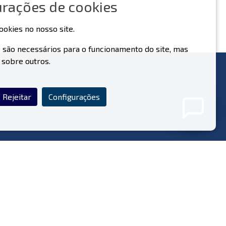
urações de cookies
ookies no nosso site.
 são necessários para o funcionamento do site, mas
 sobre outros.
Nunca partilhe os seus dados pessoais com o nosso
assistente.
Política de Privacidade
Rejeitar
Configurações
iga-Nos