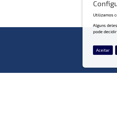
Config
Utilizamos c
Alguns deles
pode decidir
Aceitar
O Que Fazemos
S
Materiais Pré-Fabricados
Portfólio de Obras