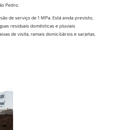
ão Pedro.
o de serviço de 1 MPa. Está ainda previsto,
as residuais domésticas e pluviais
s de visita, ramais domiciliários e sarjetas.
Casanova AI Bot
Online
Olá! 👋 Sou o assistente virtual da 
AR Casanova. Utilizo AI 
Generativa para o ajudar e, 
apesar de ainda estar em 
desenvolvimento, aprendo coisas 
novas todos os dias. Como posso 