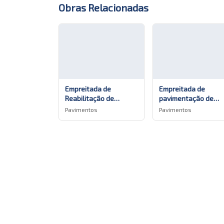
Obras Relacionadas
Empreitada de
Empreitada de
Reabilitação de
pavimentação de
diversos Pavimentos
diversos arruament
Pavimentos
Pavimentos
no Concelho de Ponta
na Freguesia dos
Delgada
Arrifes, Lote 1