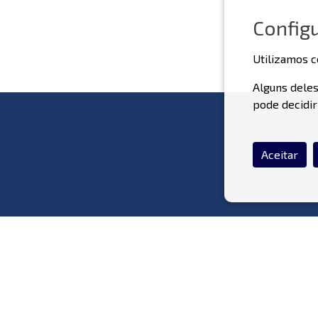
Config
Utilizamos c
Alguns deles
pode decidir
Aceitar
O Que Fazemos
S
Materiais Pré-Fabricados