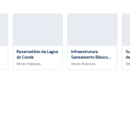
Apagar histórico de conversação?
Reservatório da Lagoa
Infraestrutura
Su
do Conde
Saneamento Básico
de
Cancelar
Sim, apagar
os
Alameda Belem São
ág
Obras Publicas
Obras Publicas
Ob
Roque
Mu