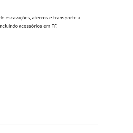
de escavações, aterros e transporte a
incluindo acessórios em FF.
Casanova AI Bot
Online
Olá! 👋 Sou o assistente virtual da 
AR Casanova. Utilizo AI 
Generativa para o ajudar e, 
apesar de ainda estar em 
desenvolvimento, aprendo coisas 
novas todos os dias. Como posso 
ajudar?