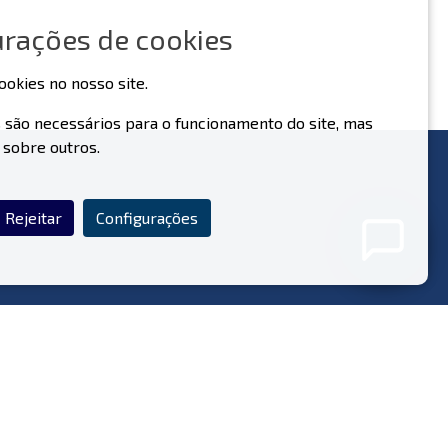
urações de cookies
ookies no nosso site.
 são necessários para o funcionamento do site, mas
 sobre outros.
Nunca partilhe os seus dados pessoais com o nosso
assistente.
Política de Privacidade
Rejeitar
Configurações
iga-Nos