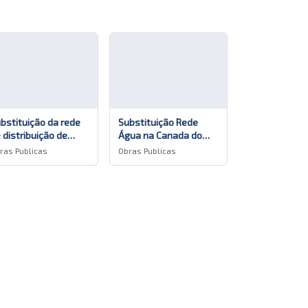
bstituição da rede
Substituição Rede
 distribuição de
Água na Canada do
ua na Rua das
Ferreiro Pilar da
ras Publicas
Obras Publicas
rtas nas Capelas
Bretanha