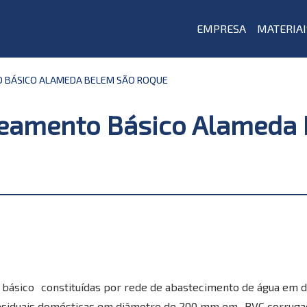
EMPRESA
MATERIAI
 BÁSICO ALAMEDA BELEM SÃO ROQUE
neamento Básico Alameda
o básico constituídas por rede de abastecimento de água em
residuais domésticas em diâmetro de 200 mm em PVC corruga