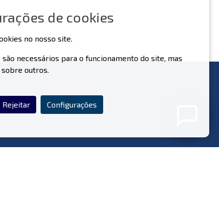
urações de cookies
ookies no nosso site.
 são necessários para o funcionamento do site, mas
 sobre outros.
Nunca partilhe os seus dados pessoais com o nosso
assistente.
Política de Privacidade
Rejeitar
Configurações
iga-Nos