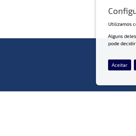
Config
Utilizamos c
Alguns deles
pode decidir
Aceitar
O Que Fazemos
S
Materiais Pré-Fabricados
Portfólio de Obras