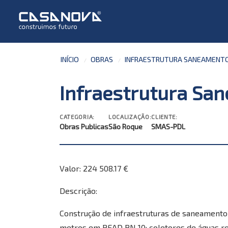
INÍCIO
OBRAS
INFRAESTRUTURA SANEAMENTO
Infraestrutura Sa
CATEGORIA:
LOCALIZAÇÃO:
CLIENTE:
Obras Publicas
São Roque
SMAS-PDL
Valor: 224 508.17 €
Descrição:
Construção de infraestruturas de saneament
metros em PEAD PN 10; coletores de águas 