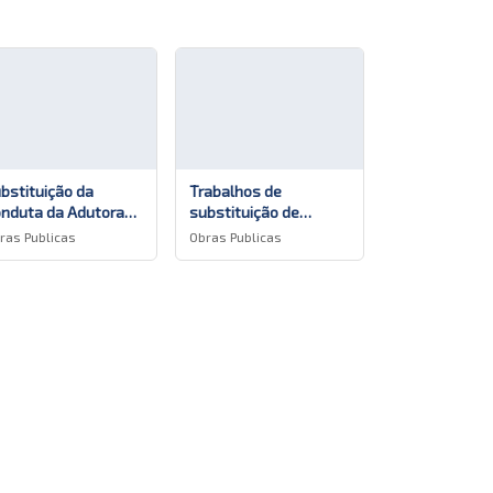
bstituição da
Trabalhos de
nduta da Adutora
substituição de
 Câmara de
tubagem de água de
ras Publicas
Obras Publicas
rivação e a ETAR
pressão na zona de
s Criações
São Roque