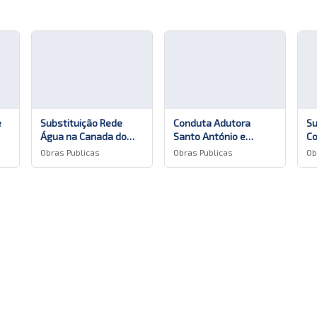
Apagar histórico de conversação?
e
Substituição Rede
Conduta Adutora
Su
Água na Canada do
Santo António e
Co
Cancelar
Sim, apagar
Ferreiro Pilar da
Capelas 1.ª Fase
da
Obras Publicas
Obras Publicas
Ob
Bretanha
De
da