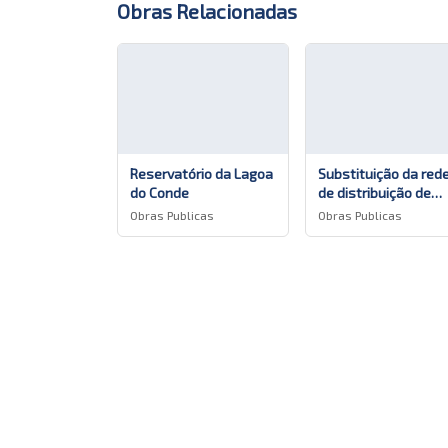
Obras Relacionadas
Reservatório da Lagoa
Substituição da red
do Conde
de distribuição de
água na Rua das
Obras Publicas
Obras Publicas
Murtas nas Capelas