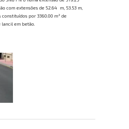
tão com extensões de 52.64 m, 53.53 m,
s constituídos por 3360.00 m² de
lancil em betão.
Casanova AI Bot
Online
Olá! 👋 Sou o assistente virtual da 
AR Casanova. Utilizo AI 
Generativa para o ajudar e, 
apesar de ainda estar em 
desenvolvimento, aprendo coisas 
novas todos os dias. Como posso 
ajudar?