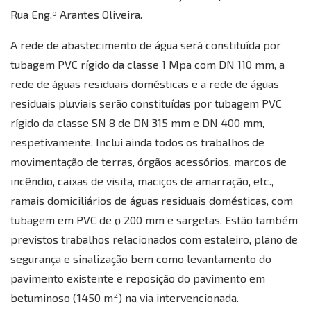
Rua Eng.º Arantes Oliveira.
A rede de abastecimento de água será constituída por
tubagem PVC rígido da classe 1 Mpa com DN 110 mm, a
rede de águas residuais domésticas e a rede de águas
residuais pluviais serão constituídas por tubagem PVC
rígido da classe SN 8 de DN 315 mm e DN 400 mm,
respetivamente. Inclui ainda todos os trabalhos de
movimentação de terras, órgãos acessórios, marcos de
incêndio, caixas de visita, maciços de amarração, etc.,
ramais domiciliários de águas residuais domésticas, com
tubagem em PVC de ø 200 mm e sargetas. Estão também
previstos trabalhos relacionados com estaleiro, plano de
Casanova AI Bot
Online
segurança e sinalização bem como levantamento do
pavimento existente e reposição do pavimento em
Olá! 👋 Sou o assistente virtual da AR 
betuminoso (1450 m²) na via intervencionada.
Casanova. Utilizo AI Generativa para o 