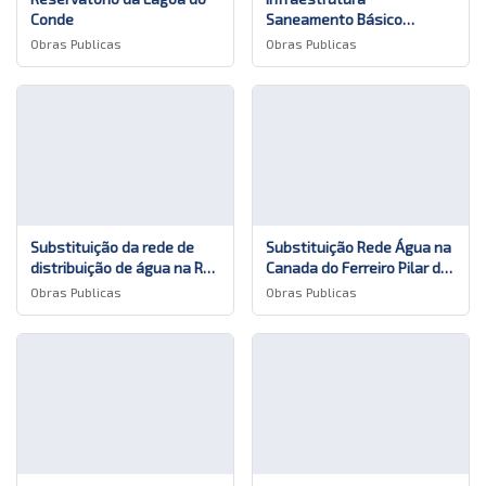
Conde
Saneamento Básico
Alameda Belem São Roque
Obras Publicas
Obras Publicas
Substituição da rede de
Substituição Rede Água na
distribuição de água na Rua
Canada do Ferreiro Pilar da
das Murtas nas Capelas
Bretanha
Obras Publicas
Obras Publicas