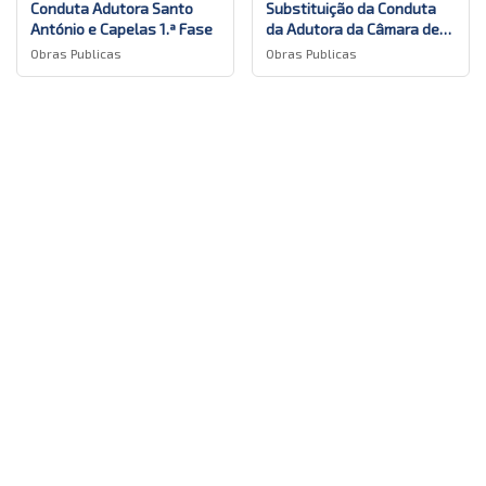
Conduta Adutora Santo
Substituição da Conduta
António e Capelas 1.ª Fase
da Adutora da Câmara de
Derivação e a ETAR das
Obras Publicas
Obras Publicas
Apagar histórico de conversação?
Criações
Cancelar
Sim, apagar