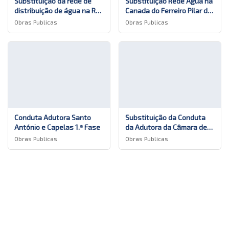
Substituição da rede de
Substituição Rede Água na
distribuição de água na Rua
Canada do Ferreiro Pilar da
das Murtas nas Capelas
Bretanha
Obras Publicas
Obras Publicas
Apagar histórico de conversação?
Conduta Adutora Santo
Substituição da Conduta
António e Capelas 1.ª Fase
da Adutora da Câmara de
Derivação e a ETAR das
Obras Publicas
Obras Publicas
Cancelar
Sim, apagar
Criações